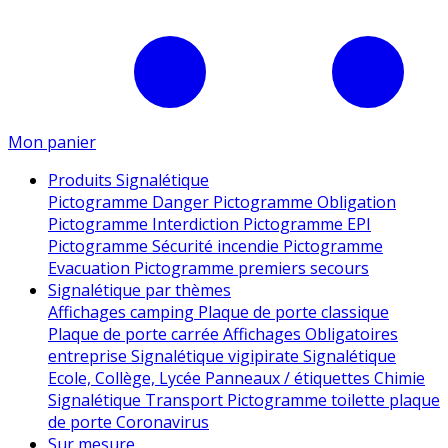
Mon panier
Produits Signalétique
Pictogramme Danger
Pictogramme Obligation
Pictogramme Interdiction
Pictogramme EPI
Pictogramme Sécurité incendie
Pictogramme
Evacuation
Pictogramme premiers secours
Signalétique par thèmes
Affichages camping
Plaque de porte classique
Plaque de porte carrée
Affichages Obligatoires
entreprise
Signalétique vigipirate
Signalétique
Ecole, Collège, Lycée
Panneaux / étiquettes Chimie
Signalétique Transport
Pictogramme toilette
plaque
de porte
Coronavirus
Sur mesure