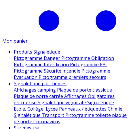
Mon panier
Produits Signalétique
Pictogramme Danger
Pictogramme Obligation
Pictogramme Interdiction
Pictogramme EPI
Pictogramme Sécurité incendie
Pictogramme
Evacuation
Pictogramme premiers secours
Signalétique par thèmes
Affichages camping
Plaque de porte classique
Plaque de porte carrée
Affichages Obligatoires
entreprise
Signalétique vigipirate
Signalétique
Ecole, Collège, Lycée
Panneaux / étiquettes Chimie
Signalétique Transport
Pictogramme toilette
plaque
de porte
Coronavirus
Sur mesure