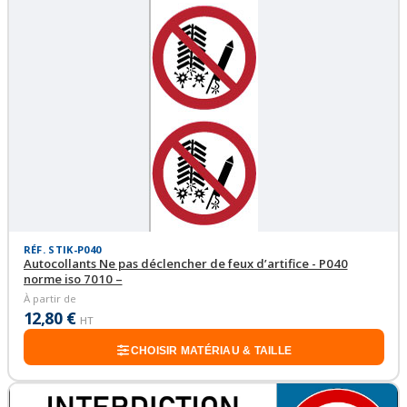
RÉF. STIK-P040
Autocollants Ne pas déclencher de feux d’artifice - P040
norme iso 7010 –
À partir de
12,80 €
HT
CHOISIR MATÉRIAU & TAILLE