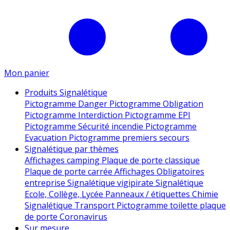
Mon panier
Produits Signalétique
Pictogramme Danger
Pictogramme Obligation
Pictogramme Interdiction
Pictogramme EPI
Pictogramme Sécurité incendie
Pictogramme
Evacuation
Pictogramme premiers secours
Signalétique par thèmes
Affichages camping
Plaque de porte classique
Plaque de porte carrée
Affichages Obligatoires
entreprise
Signalétique vigipirate
Signalétique
Ecole, Collège, Lycée
Panneaux / étiquettes Chimie
Signalétique Transport
Pictogramme toilette
plaque
de porte
Coronavirus
Sur mesure