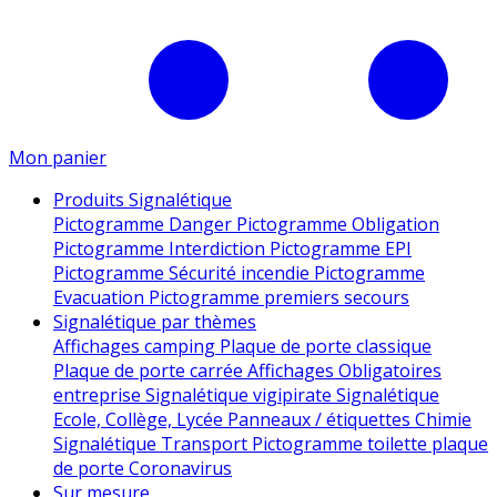
Mon panier
Produits Signalétique
Pictogramme Danger
Pictogramme Obligation
Pictogramme Interdiction
Pictogramme EPI
Pictogramme Sécurité incendie
Pictogramme
Evacuation
Pictogramme premiers secours
Signalétique par thèmes
Affichages camping
Plaque de porte classique
Plaque de porte carrée
Affichages Obligatoires
entreprise
Signalétique vigipirate
Signalétique
Ecole, Collège, Lycée
Panneaux / étiquettes Chimie
Signalétique Transport
Pictogramme toilette
plaque
de porte
Coronavirus
Sur mesure