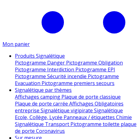
Mon panier
Produits Signalétique
Pictogramme Danger
Pictogramme Obligation
Pictogramme Interdiction
Pictogramme EPI
Pictogramme Sécurité incendie
Pictogramme
Evacuation
Pictogramme premiers secours
Signalétique par thèmes
Affichages camping
Plaque de porte classique
Plaque de porte carrée
Affichages Obligatoires
entreprise
Signalétique vigipirate
Signalétique
Ecole, Collège, Lycée
Panneaux / étiquettes Chimie
Signalétique Transport
Pictogramme toilette
plaque
de porte
Coronavirus
Sur mesure