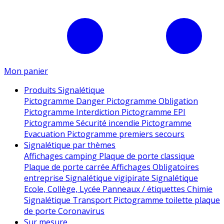
Mon panier
Produits Signalétique
Pictogramme Danger
Pictogramme Obligation
Pictogramme Interdiction
Pictogramme EPI
Pictogramme Sécurité incendie
Pictogramme
Evacuation
Pictogramme premiers secours
Signalétique par thèmes
Affichages camping
Plaque de porte classique
Plaque de porte carrée
Affichages Obligatoires
entreprise
Signalétique vigipirate
Signalétique
Ecole, Collège, Lycée
Panneaux / étiquettes Chimie
Signalétique Transport
Pictogramme toilette
plaque
de porte
Coronavirus
Sur mesure