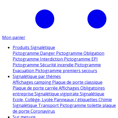
Mon panier
Produits Signalétique
Pictogramme Danger
Pictogramme Obligation
Pictogramme Interdiction
Pictogramme EPI
Pictogramme Sécurité incendie
Pictogramme
Evacuation
Pictogramme premiers secours
Signalétique par thèmes
Affichages camping
Plaque de porte classique
Plaque de porte carrée
Affichages Obligatoires
entreprise
Signalétique vigipirate
Signalétique
Ecole, Collège, Lycée
Panneaux / étiquettes Chimie
Signalétique Transport
Pictogramme toilette
plaque
de porte
Coronavirus
Sur mesure