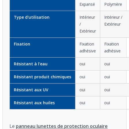
Expansé
Polymère
Type d'utilisation
Intérieur
Intérieur /
/
Extérieur
Extérieur
Fixation
Fixation
Fixation
adhésive
adhésive
Résistant à l'eau
oui
oui
Résistant produit chimiques
oui
oui
Résistant aux UV
oui
oui
Résistant aux huiles
oui
oui
Le
panneau lunettes de protection oculaire