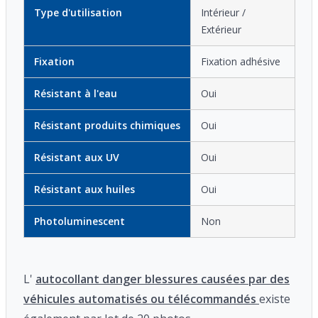
Type d'utilisation
Intérieur /
Extérieur
Fixation
Fixation adhésive
Résistant à l'eau
Oui
Résistant produits chimiques
Oui
Résistant aux UV
Oui
Résistant aux huiles
Oui
Photoluminescent
Non
L'
autocollant danger blessures causées par des
véhicules automatisés ou télécommandés
existe