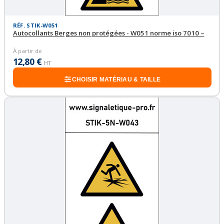
RÉF. STIK-W051
Autocollants Berges non protégées - W051 norme iso 7010 –
À partir de
12,80 €
HT
CHOISIR MATÉRIAU & TAILLE