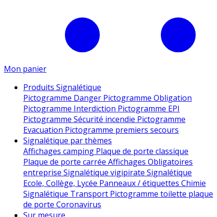
Mon panier
Produits Signalétique
Pictogramme Danger
Pictogramme Obligation
Pictogramme Interdiction
Pictogramme EPI
Pictogramme Sécurité incendie
Pictogramme
Evacuation
Pictogramme premiers secours
Signalétique par thèmes
Affichages camping
Plaque de porte classique
Plaque de porte carrée
Affichages Obligatoires
entreprise
Signalétique vigipirate
Signalétique
Ecole, Collège, Lycée
Panneaux / étiquettes Chimie
Signalétique Transport
Pictogramme toilette
plaque
de porte
Coronavirus
Sur mesure