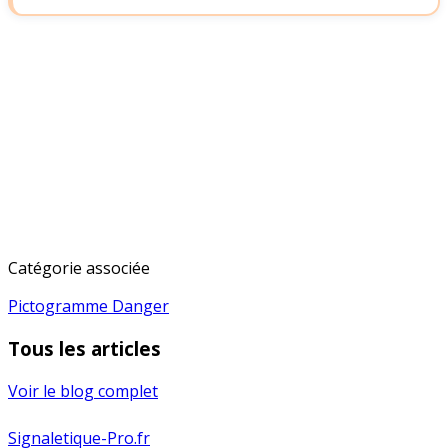
Équipez-vous en panneaux de danger
conformes
Triangles d'avertissement ISO 7010, fabrication
française.
Voir le catalogue
Catégorie associée
Pictogramme Danger
Tous les articles
Voir le blog complet
Signaletique-Pro.fr