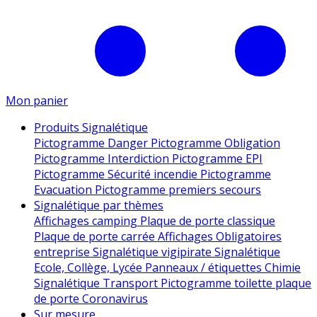
Mon panier
Produits Signalétique
Pictogramme Danger
Pictogramme Obligation
Pictogramme Interdiction
Pictogramme EPI
Pictogramme Sécurité incendie
Pictogramme
Evacuation
Pictogramme premiers secours
Signalétique par thèmes
Affichages camping
Plaque de porte classique
Plaque de porte carrée
Affichages Obligatoires
entreprise
Signalétique vigipirate
Signalétique
Ecole, Collège, Lycée
Panneaux / étiquettes Chimie
Signalétique Transport
Pictogramme toilette
plaque
de porte
Coronavirus
Sur mesure