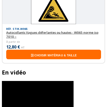
RÉF. STIK-W065
Autocollants Vagues déferlantes ou hautes - W065 norme iso
7010 –
À partir de
12,80 €
HT
CHOISIR MATÉRIAU & TAILLE
En vidéo