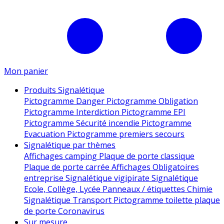
Mon panier
Produits Signalétique
Pictogramme Danger
Pictogramme Obligation
Pictogramme Interdiction
Pictogramme EPI
Pictogramme Sécurité incendie
Pictogramme
Evacuation
Pictogramme premiers secours
Signalétique par thèmes
Affichages camping
Plaque de porte classique
Plaque de porte carrée
Affichages Obligatoires
entreprise
Signalétique vigipirate
Signalétique
Ecole, Collège, Lycée
Panneaux / étiquettes Chimie
Signalétique Transport
Pictogramme toilette
plaque
de porte
Coronavirus
Sur mesure