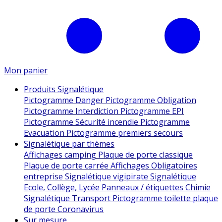
Mon panier
Produits Signalétique
Pictogramme Danger
Pictogramme Obligation
Pictogramme Interdiction
Pictogramme EPI
Pictogramme Sécurité incendie
Pictogramme
Evacuation
Pictogramme premiers secours
Signalétique par thèmes
Affichages camping
Plaque de porte classique
Plaque de porte carrée
Affichages Obligatoires
entreprise
Signalétique vigipirate
Signalétique
Ecole, Collège, Lycée
Panneaux / étiquettes Chimie
Signalétique Transport
Pictogramme toilette
plaque
de porte
Coronavirus
Sur mesure