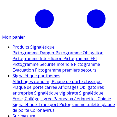
Mon panier
Produits Signalétique
Pictogramme Danger
Pictogramme Obligation
Pictogramme Interdiction
Pictogramme EPI
Pictogramme Sécurité incendie
Pictogramme
Evacuation
Pictogramme premiers secours
Signalétique par thèmes
Affichages camping
Plaque de porte classique
Plaque de porte carrée
Affichages Obligatoires
entreprise
Signalétique vigipirate
Signalétique
Ecole, Collège, Lycée
Panneaux / étiquettes Chimie
Signalétique Transport
Pictogramme toilette
plaque
de porte
Coronavirus
Sur mesure