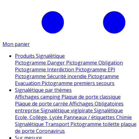
Mon panier
Produits Signalétique
Pictogramme Danger
Pictogramme Obligation
Pictogramme Interdiction
Pictogramme EPI
Pictogramme Sécurité incendie
Pictogramme
Evacuation
Pictogramme premiers secours
Signalétique par thèmes
Affichages camping
Plaque de porte classique
Plaque de porte carrée
Affichages Obligatoires
entreprise
Signalétique vigipirate
Signalétique
Ecole, Collège, Lycée
Panneaux / étiquettes Chimie
Signalétique Transport
Pictogramme toilette
plaque
de porte
Coronavirus
Sur mesure