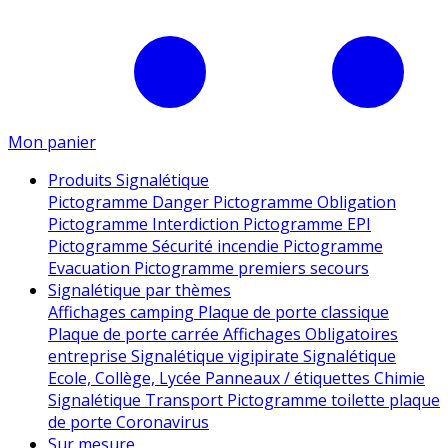
Mon panier
Produits Signalétique
Pictogramme Danger
Pictogramme Obligation
Pictogramme Interdiction
Pictogramme EPI
Pictogramme Sécurité incendie
Pictogramme
Evacuation
Pictogramme premiers secours
Signalétique par thèmes
Affichages camping
Plaque de porte classique
Plaque de porte carrée
Affichages Obligatoires
entreprise
Signalétique vigipirate
Signalétique
Ecole, Collège, Lycée
Panneaux / étiquettes Chimie
Signalétique Transport
Pictogramme toilette
plaque
de porte
Coronavirus
Sur mesure