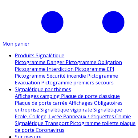
Mon panier
Produits Signalétique
Pictogramme Danger
Pictogramme Obligation
Pictogramme Interdiction
Pictogramme EPI
Pictogramme Sécurité incendie
Pictogramme
Evacuation
Pictogramme premiers secours
Signalétique par thèmes
Affichages camping
Plaque de porte classique
Plaque de porte carrée
Affichages Obligatoires
entreprise
Signalétique vigipirate
Signalétique
Ecole, Collège, Lycée
Panneaux / étiquettes Chimie
Signalétique Transport
Pictogramme toilette
plaque
de porte
Coronavirus
Sur mesure